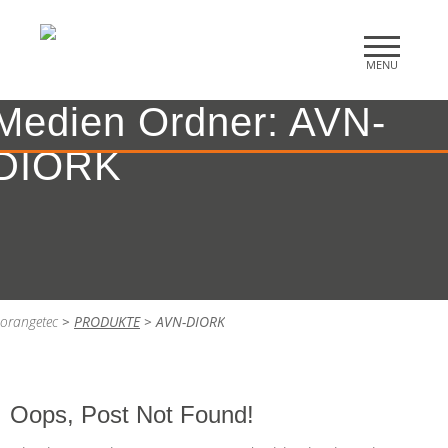
Medien Ordner:
AVN-
DIORK
orangetec
>
PRODUKTE
>
AVN-DIORK
Oops, Post Not Found!