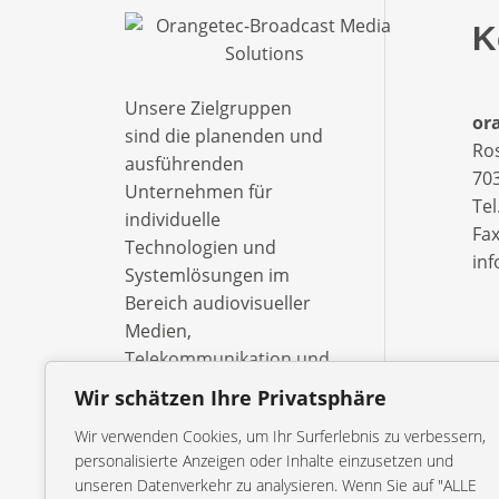
K
Unsere Zielgruppen
ora
sind die planenden und
Ro
ausführenden
703
Unternehmen für
Tel
individuelle
Fax
Technologien und
in
Systemlösungen im
Bereich audiovisueller
Medien,
Telekommunikation und
Informationsverarbeitung
Wir schätzen Ihre Privatsphäre
– ebenso wie die
Wir verwenden Cookies, um Ihr Surferlebnis zu verbessern,
öffentlich-rechtlichen
personalisierte Anzeigen oder Inhalte einzusetzen und
Sendeanstalten, Studios
unseren Datenverkehr zu analysieren. Wenn Sie auf "ALLE
und Behörden.