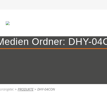
Medien Ordner:
DHY-04
orangetec
>
PRODUKTE
>
DHY-04CON