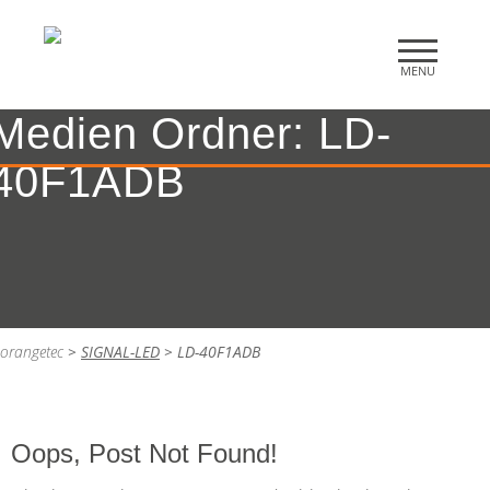
Medien Ordner:
LD-
40F1ADB
orangetec
>
SIGNAL-LED
>
LD-40F1ADB
Oops, Post Not Found!