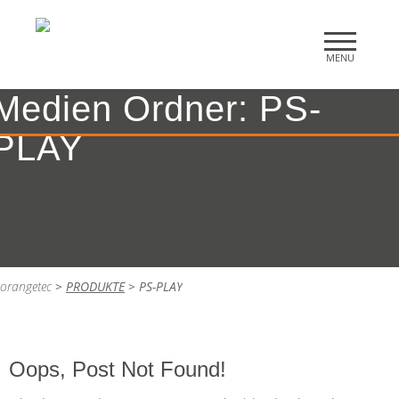
Medien Ordner:
PS-
PLAY
orangetec
>
PRODUKTE
>
PS-PLAY
Oops, Post Not Found!