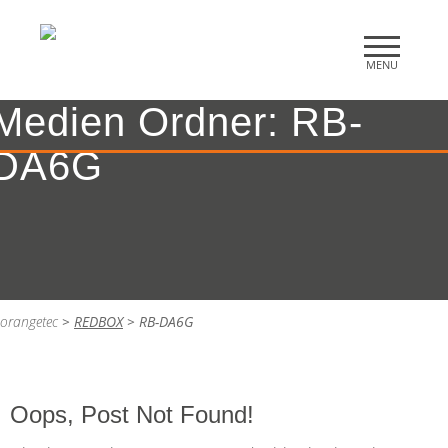
Medien Ordner:
RB-
DA6G
orangetec
>
REDBOX
>
RB-DA6G
Oops, Post Not Found!