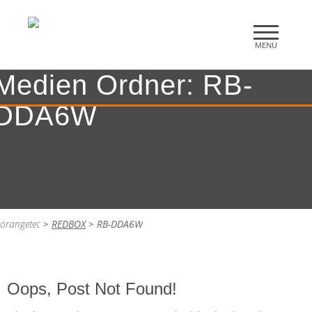
Medien Ordner:
RB-
DDA6W
orangetec
>
REDBOX
>
RB-DDA6W
Oops, Post Not Found!