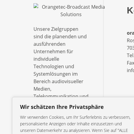
K
Unsere Zielgruppen
ora
sind die planenden und
Ro
ausführenden
703
Unternehmen für
Tel
individuelle
Fax
Technologien und
in
Systemlösungen im
Bereich audiovisueller
Medien,
Telekommunikation und
Informationsverarbeitung
Wir schätzen Ihre Privatsphäre
– ebenso wie die
Wir verwenden Cookies, um Ihr Surferlebnis zu verbessern,
öffentlich-rechtlichen
personalisierte Anzeigen oder Inhalte einzusetzen und
Sendeanstalten, Studios
unseren Datenverkehr zu analysieren. Wenn Sie auf "ALLE
und Behörden.