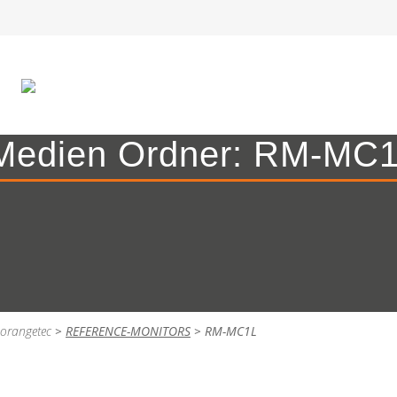
Medien Ordner:
RM-MC1
orangetec
>
REFERENCE-MONITORS
>
RM-MC1L