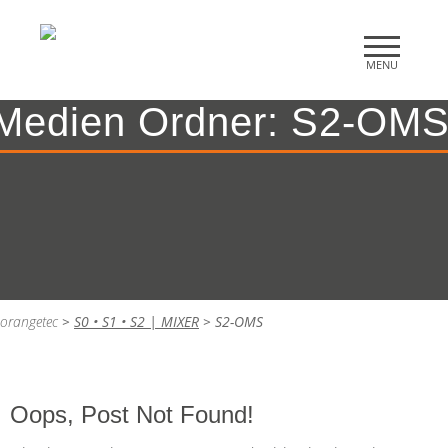
Medien Ordner:
S2-OM
orangetec
>
S0 • S1 • S2 | MIXER
>
S2-OMS
Oops, Post Not Found!