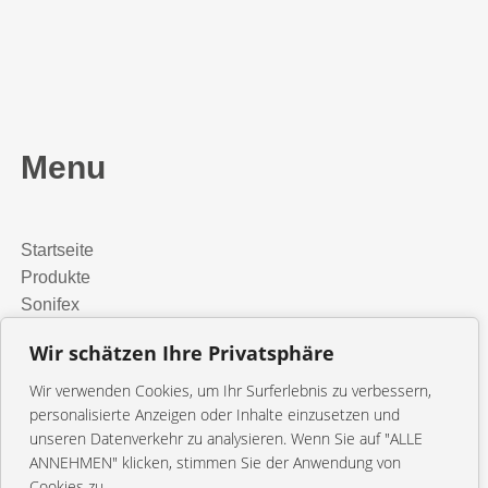
Menu
Startseite
Produkte
Sonifex
Media Installation
Wir schätzen Ihre Privatsphäre
Presse
orangetec
Wir verwenden Cookies, um Ihr Surferlebnis zu verbessern,
Kontakt
personalisierte Anzeigen oder Inhalte einzusetzen und
unseren Datenverkehr zu analysieren. Wenn Sie auf "ALLE
ANNEHMEN" klicken, stimmen Sie der Anwendung von
© 2026 orangetec
Cookies zu.