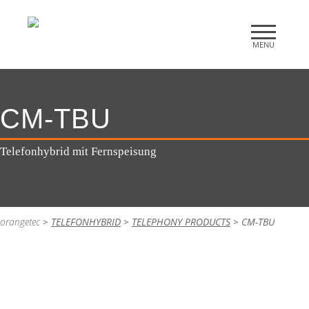
CM-TBU
Telefonhybrid mit Fernspeisung
orangetec
>
TELEFONHYBRID
>
TELEPHONY PRODUCTS
>
CM-TBU