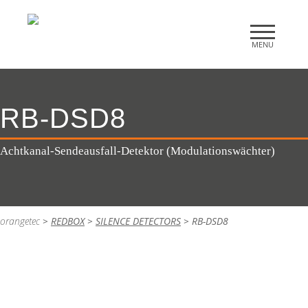
RB-DSD8
Achtkanal-Sendeausfall-Detektor (Modulationswächter)
orangetec
>
REDBOX
>
SILENCE DETECTORS
>
RB-DSD8