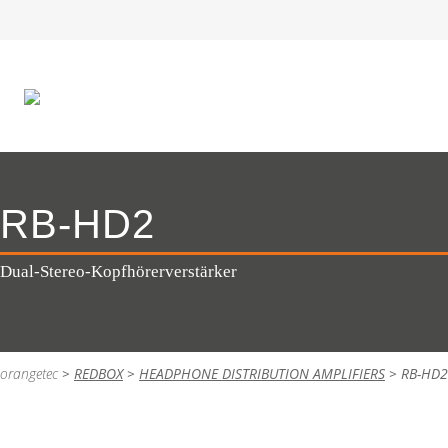
RB-HD2
Dual-Stereo-Kopfhörerverstärker
orangetec
>
REDBOX
>
HEADPHONE DISTRIBUTION AMPLIFIERS
>
RB-HD2