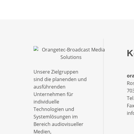
K
Unsere Zielgruppen
ora
sind die planenden und
Ro
ausführenden
703
Unternehmen für
Tel
individuelle
Fax
Technologien und
in
Systemlösungen im
Bereich audiovisueller
Medien,