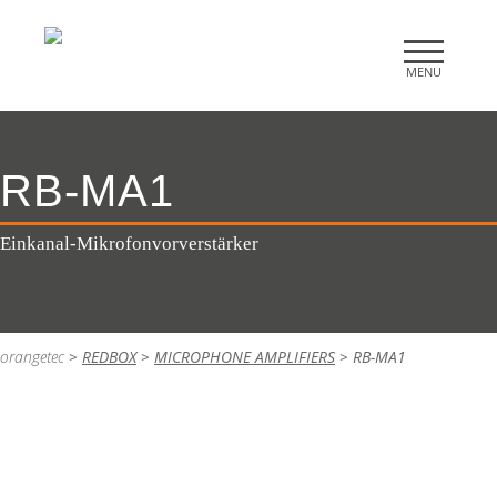
RB-MA1
Einkanal-Mikrofonvorverstärker
orangetec
>
REDBOX
>
MICROPHONE AMPLIFIERS
>
RB-MA1