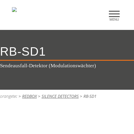
RB-SD1
Sendeausfall-Detektor (Modulationswächter)
orangetec
>
REDBOX
>
SILENCE DETECTORS
>
RB-SD1