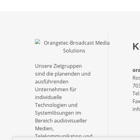
K
Unsere Zielgruppen
ora
sind die planenden und
Ro
ausführenden
703
Unternehmen für
Tel
individuelle
Fax
Technologien und
in
Systemlösungen im
Bereich audiovisueller
Medien,
Telekommunikation und