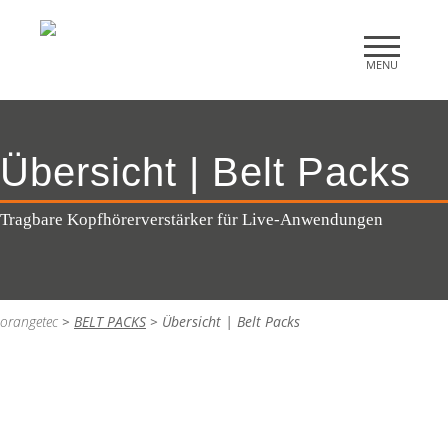
Übersicht | Belt Packs
Tragbare Kopfhörerverstärker für Live-Anwendungen
orangetec
>
BELT PACKS
>
Übersicht | Belt Packs