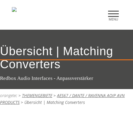
Übersicht | Matching
Converters
Redbox Audio Interfaces - Anpassverstärker
orangetec
>
THEMENGEBIETE
>
AES67 / DANTE / RAVENNA AOIP AVN
PRODUCTS
>
Übersicht | Matching Converters