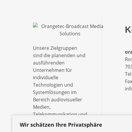
K
Unsere Zielgruppen
ora
sind die planenden und
Ro
ausführenden
703
Unternehmen für
Tel
individuelle
Fax
Technologien und
in
Systemlösungen im
Bereich audiovisueller
Medien,
Telekommunikation und
Informationsverarbeitung
Wir schätzen Ihre Privatsphäre
– ebenso wie die