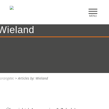
Wieland
orangetec
>
Articles by: Wieland