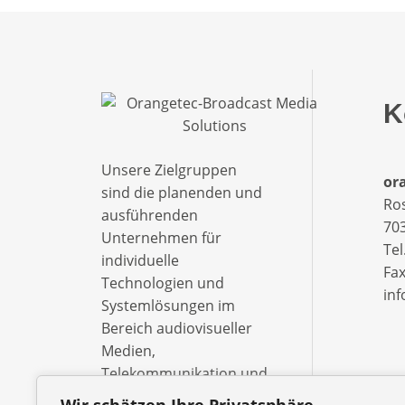
K
Unsere Zielgruppen
ora
sind die planenden und
Ro
ausführenden
703
Unternehmen für
Tel
individuelle
Fax
Technologien und
in
Systemlösungen im
Bereich audiovisueller
Medien,
Telekommunikation und
Informationsverarbeitung