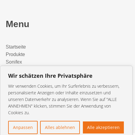
Menu
Startseite
Produkte
Sonifex
Media Installation
Wir schätzen Ihre Privatsphäre
Presse
orangetec
Wir verwenden Cookies, um Ihr Surferlebnis zu verbessern,
Kontakt
personalisierte Anzeigen oder Inhalte einzusetzen und
unseren Datenverkehr zu analysieren. Wenn Sie auf "ALLE
ANNEHMEN" klicken, stimmen Sie der Anwendung von
© 2026 orangetec
Cookies zu.
Anpassen
Alles ablehnen
Alle akzeptieren
Kontakt
Impressum
Datenschutzerklärung