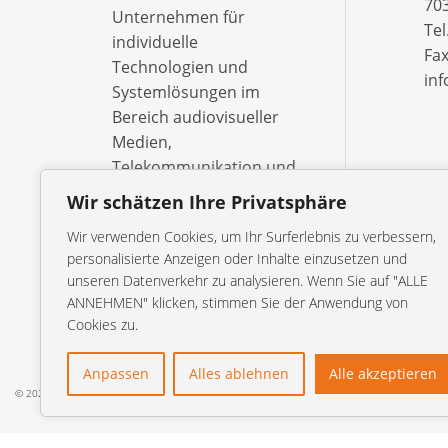
703
Unternehmen für
Tel
individuelle
Fax
Technologien und
in
Systemlösungen im
Bereich audiovisueller
Medien,
Telekommunikation und
Informationsverarbeitung
Wir schätzen Ihre Privatsphäre
– ebenso wie die
Wir verwenden Cookies, um Ihr Surferlebnis zu verbessern,
öffentlich-rechtlichen
personalisierte Anzeigen oder Inhalte einzusetzen und
Sendeanstalten, Studios
unseren Datenverkehr zu analysieren. Wenn Sie auf "ALLE
und Behörden.
ANNEHMEN" klicken, stimmen Sie der Anwendung von
Cookies zu.
Anpassen
Alles ablehnen
Alle akzeptieren
© 2026 orangetec