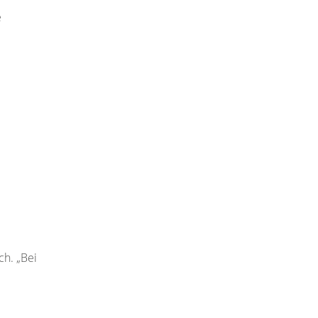
e
h. „Bei